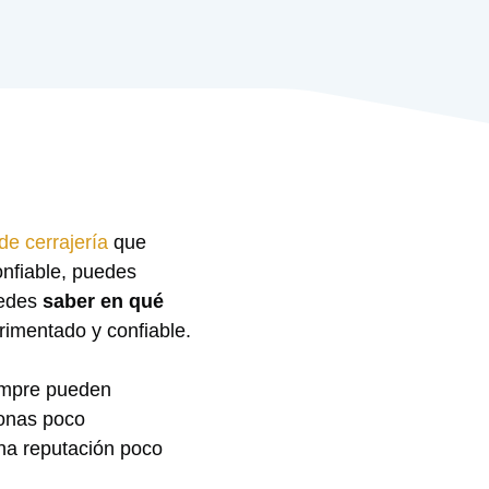
 de cerrajería
que
onfiable, puedes
uedes
saber en qué
erimentado y confiable.
iempre pueden
sonas poco
na reputación poco