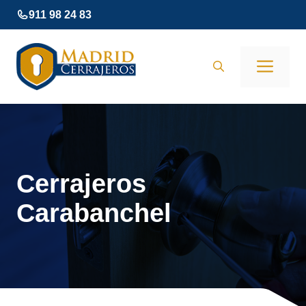
Saltar
911 98 24 83
al
contenido
Men
Cerrajeros
Carabanchel