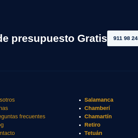
de presupuesto Gratis
911 98 24
sotros
Salamanca
nas
Chamberí
eguntas frecuentes
Chamartín
og
Retiro
ntacto
Tetuán