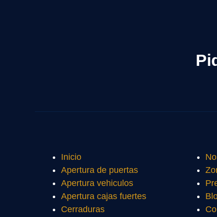
Pi
Inicio
No
Apertura de puertas
Zo
Apertura vehiculos
Pr
Apertura cajas fuertes
Bl
Cerraduras
Co