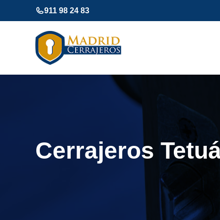
Saltar
911 98 24 83
al
contenido
Cerrajeros Tetuá