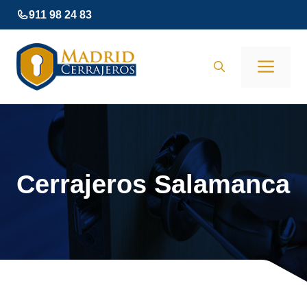
Saltar
911 98 24 83
al
contenido
Men
Cerrajeros Salamanca