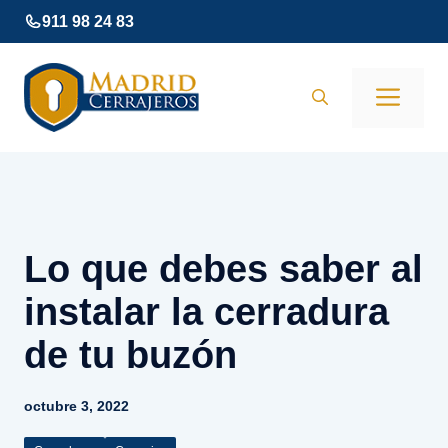
Saltar
911 98 24 83
al
contenido
Men
Lo que debes saber al
instalar la cerradura
de tu buzón
octubre 3, 2022