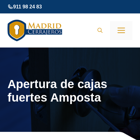
Saltar
911 98 24 83
al
contenido
Men
Apertura de cajas
fuertes Amposta