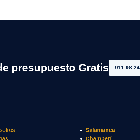
de presupuesto Gratis
911 98 24
sotros
Salamanca
nas
Chamberí