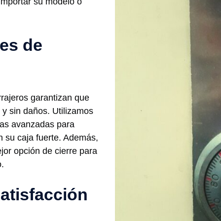
n importar su modelo o
les de
rrajeros garantizan que
 y sin daños. Utilizamos
cas avanzadas para
n su caja fuerte. Además,
jor opción de cierre para
.
atisfacción