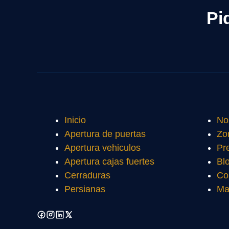
Pi
Inicio
No
Apertura de puertas
Zo
Apertura vehiculos
Pr
Apertura cajas fuertes
Bl
Cerraduras
Co
Persianas
Ma