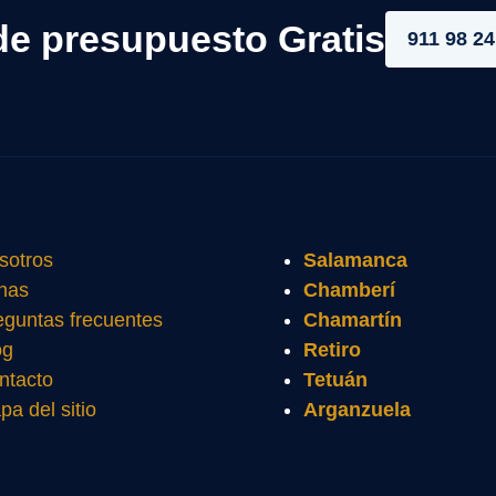
de presupuesto Gratis
911 98 24
sotros
Salamanca
nas
Chamberí
eguntas frecuentes
Chamartín
og
Retiro
ntacto
Tetuán
pa del sitio
Arganzuela