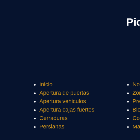
Pi
Inicio
No
Apertura de puertas
Zo
Apertura vehiculos
Pr
Apertura cajas fuertes
Bl
Cerraduras
Co
Persianas
Ma