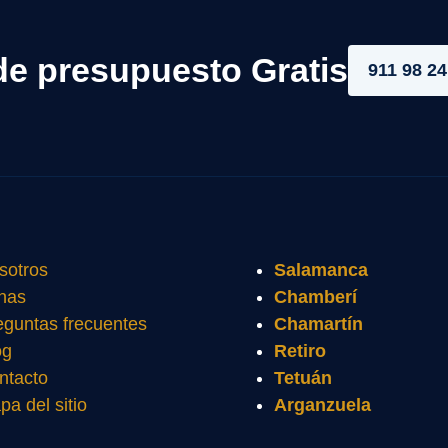
de presupuesto Gratis
911 98 24
sotros
Salamanca
nas
Chamberí
eguntas frecuentes
Chamartín
og
Retiro
ntacto
Tetuán
pa del sitio
Arganzuela