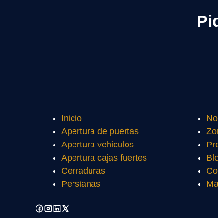
Pi
Inicio
No
Apertura de puertas
Zo
Apertura vehiculos
Pr
Apertura cajas fuertes
Bl
Cerraduras
Co
Persianas
Ma