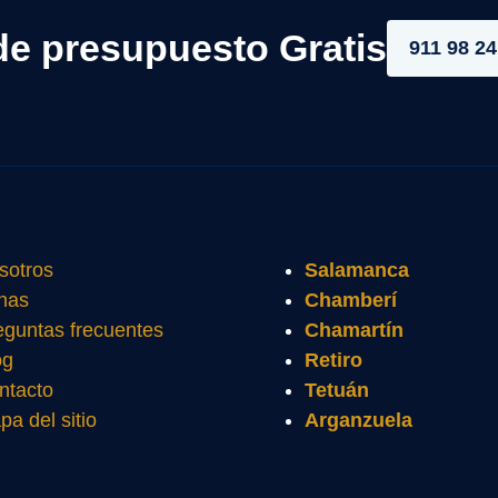
de presupuesto Gratis
911 98 24
sotros
Salamanca
nas
Chamberí
eguntas frecuentes
Chamartín
og
Retiro
ntacto
Tetuán
pa del sitio
Arganzuela