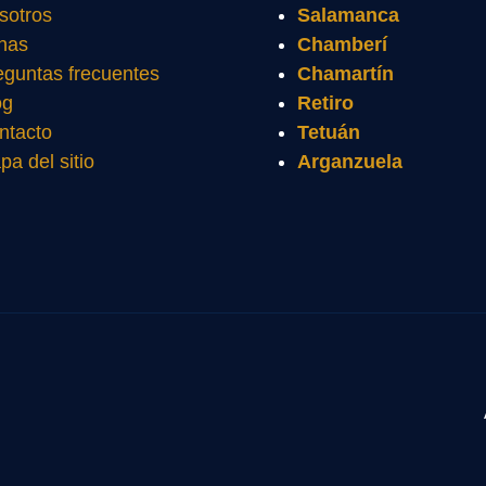
sotros
Salamanca
nas
Chamberí
eguntas frecuentes
Chamartín
og
Retiro
ntacto
Tetuán
pa del sitio
Arganzuela