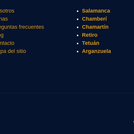
sotros
Salamanca
nas
Chamberí
eguntas frecuentes
Chamartín
og
Retiro
ntacto
Tetuán
pa del sitio
Arganzuela