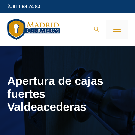
Saltar
911 98 24 83
al
contenido
Men
Apertura de cajas
fuertes
Valdeacederas