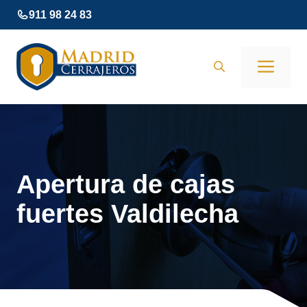
Saltar
911 98 24 83
al
contenido
Men
Apertura de cajas
fuertes Valdilecha