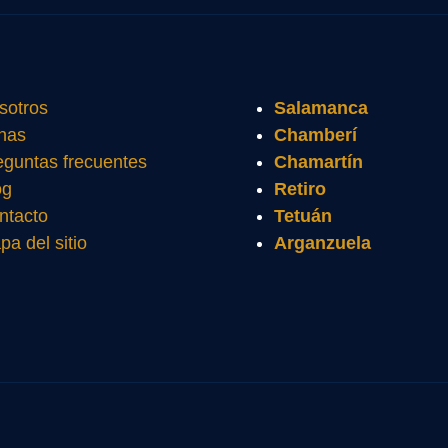
sotros
Salamanca
nas
Chamberí
eguntas frecuentes
Chamartín
og
Retiro
ntacto
Tetuán
pa del sitio
Arganzuela