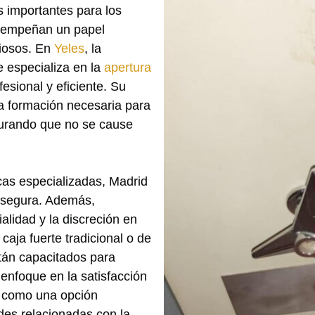
s importantes para los
esempeñan un papel
liosos. En
Yeles
, la
 especializa en la
apertura
fesional y eficiente. Su
la formación necesaria para
egurando que no se cause
cas especializadas, Madrid
y segura. Además,
alidad y la discreción en
caja fuerte tradicional o de
tán capacitados para
enfoque en la satisfacción
e como una opción
des relacionadas con la