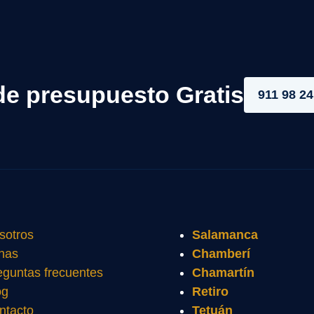
de presupuesto Gratis
911 98 24
sotros
Salamanca
nas
Chamberí
eguntas frecuentes
Chamartín
og
Retiro
ntacto
Tetuán