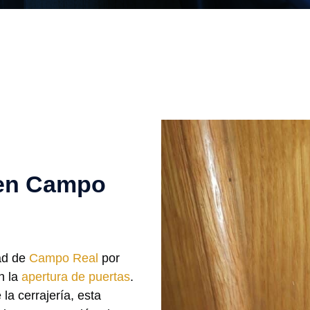
 en Campo
dad de
Campo Real
por
en la
apertura de puertas
.
la cerrajería, esta