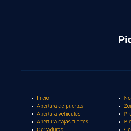
Pi
Inicio
No
Apertura de puertas
Zo
Apertura vehiculos
Pr
Apertura cajas fuertes
Bl
Cerraduras
Co