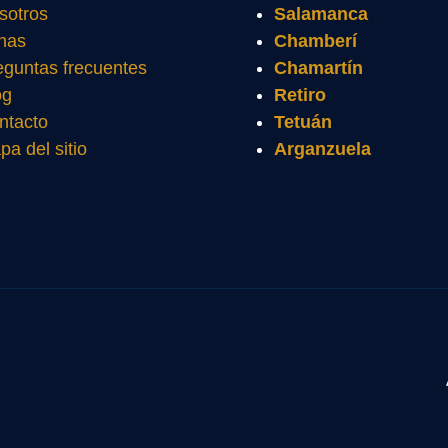
sotros
Salamanca
nas
Chamberí
eguntas frecuentes
Chamartín
og
Retiro
ntacto
Tetuán
pa del sitio
Arganzuela