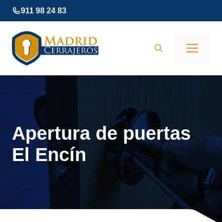
Saltar
911 98 24 83
al
contenido
Men
Apertura de puertas
El Encín