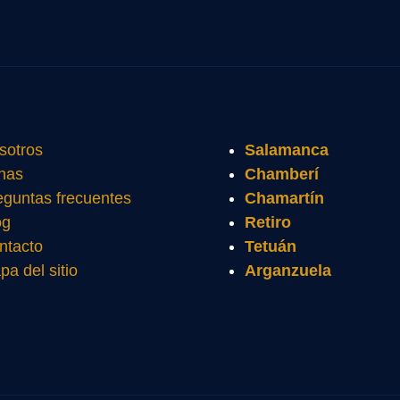
sotros
Salamanca
nas
Chamberí
eguntas frecuentes
Chamartín
og
Retiro
ntacto
Tetuán
pa del sitio
Arganzuela