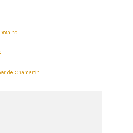
Ontalba
s
nar de Chamartín