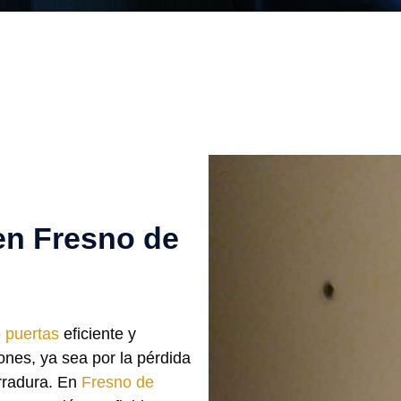
en Fresno de
 puertas
eficiente y
ones, ya sea por la pérdida
erradura. En
Fresno de