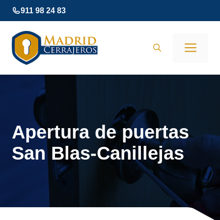
Saltar
911 98 24 83
al
contenido
Men
Apertura de puertas
San Blas-Canillejas