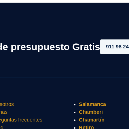
de presupuesto Gratis
911 98 24
sotros
Salamanca
nas
Chamberí
eguntas frecuentes
Chamartín
og
Retiro