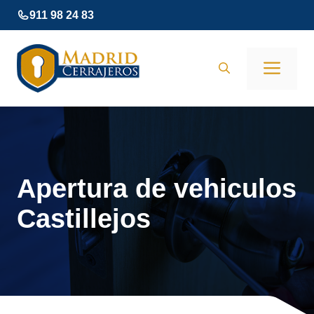
Saltar
911 98 24 83
al
contenido
Men
Apertura de vehiculos
Castillejos