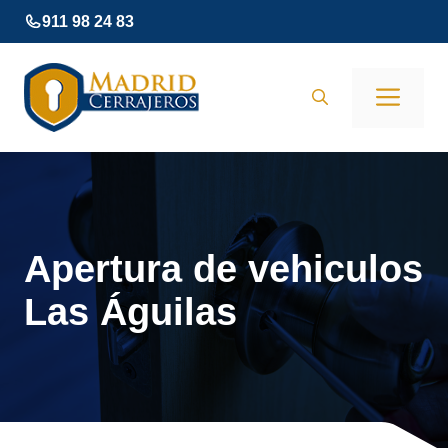
Saltar
911 98 24 83
al
contenido
Men
Apertura de vehiculos
Las Águilas