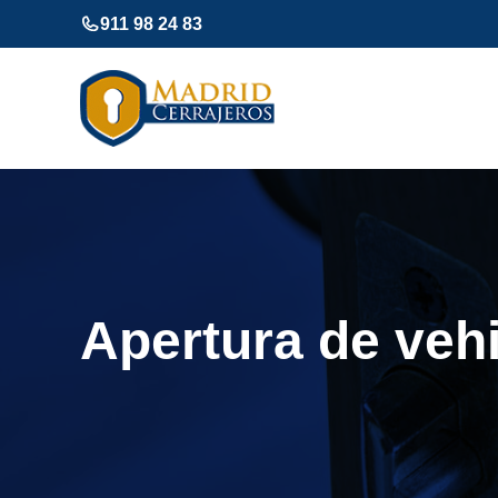
Saltar
911 98 24 83
al
contenido
Apertura de veh