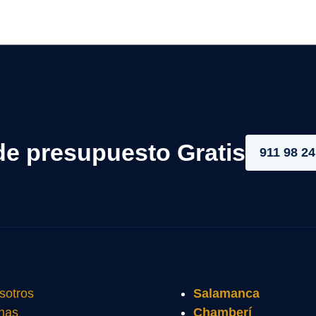
de presupuesto Gratis
911 98 24
sotros
Salamanca
nas
Chamberí