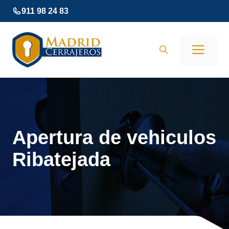
Saltar
911 98 24 83
al
contenido
Men
Apertura de vehiculos
Ribatejada