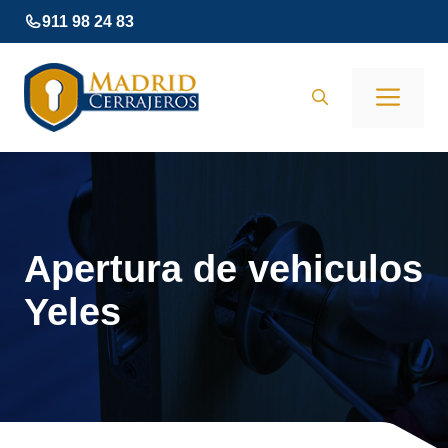
Saltar
911 98 24 83
al
contenido
Men
Apertura de vehiculos
Yeles