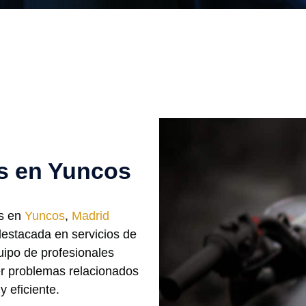
os en Yuncos
os en
Yuncos
,
Madrid
estacada en servicios de
uipo de profesionales
er problemas relacionados
 eficiente.