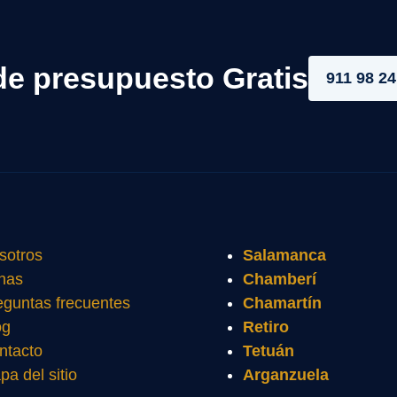
de presupuesto Gratis
911 98 24
sotros
Salamanca
nas
Chamberí
eguntas frecuentes
Chamartín
og
Retiro
ntacto
Tetuán
pa del sitio
Arganzuela