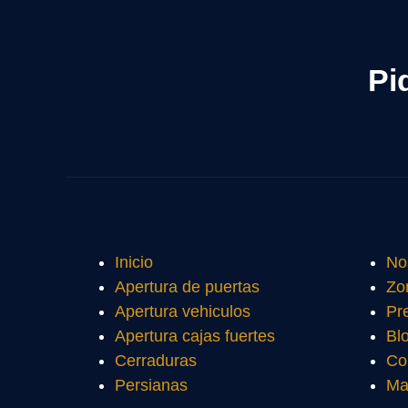
Pi
Inicio
No
Apertura de puertas
Zo
Apertura vehiculos
Pr
Apertura cajas fuertes
Bl
Cerraduras
Co
Persianas
Ma