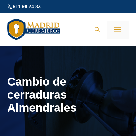
Saltar
911 98 24 83
al
contenido
Men
Cambio de
cerraduras
Almendrales