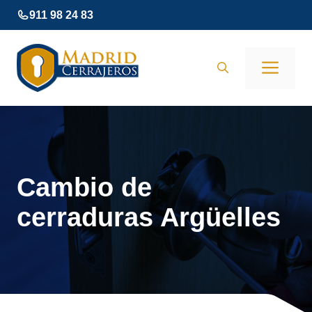
Saltar
911 98 24 83
al
contenido
Men
Cambio de
cerraduras Argüelles