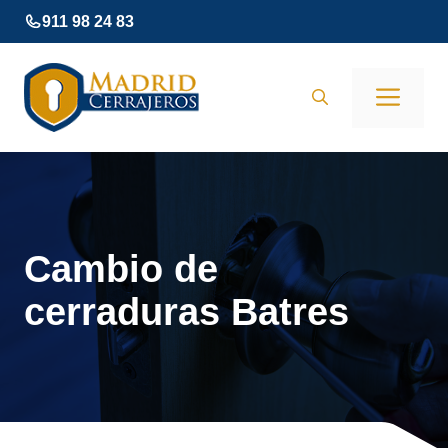
Saltar
911 98 24 83
al
contenido
Men
Cambio de
cerraduras Batres