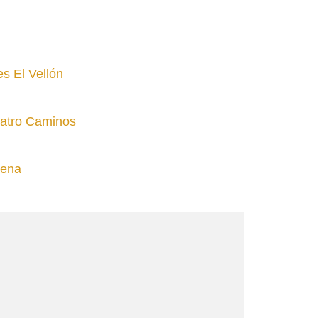
es El Vellón
uatro Caminos
gena