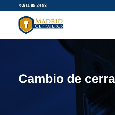
Saltar
911 98 24 83
al
contenido
Cambio de cerr