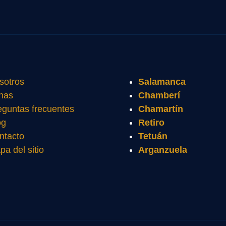
sotros
Salamanca
nas
Chamberí
eguntas frecuentes
Chamartín
og
Retiro
ntacto
Tetuán
pa del sitio
Arganzuela