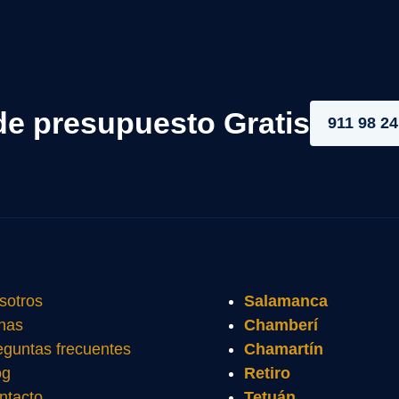
de presupuesto Gratis
911 98 24
sotros
Salamanca
nas
Chamberí
eguntas frecuentes
Chamartín
og
Retiro
ntacto
Tetuán