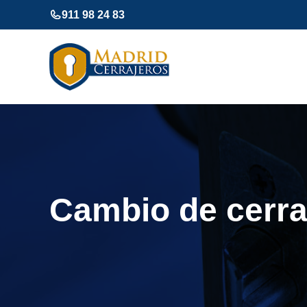
Saltar
911 98 24 83
al
contenido
Cambio de cerr