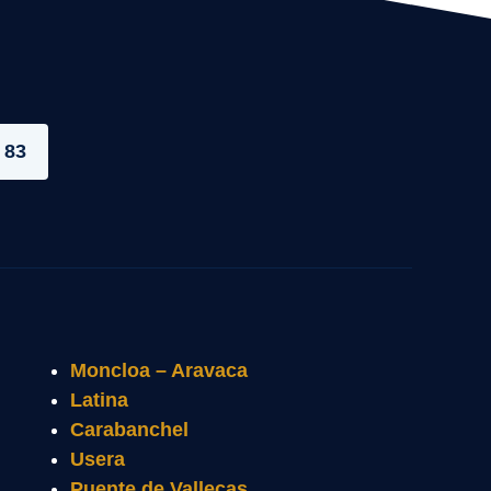
 83
Moncloa – Aravaca
Latina
Carabanchel
Usera
Puente de Vallecas