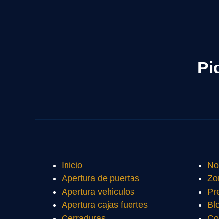
Pi
Inicio
No
Apertura de puertas
Zo
Apertura vehiculos
Pr
Apertura cajas fuertes
Bl
Cerraduras
Co