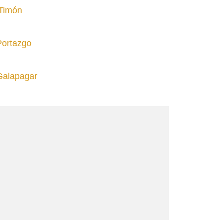
 Timón
Portazgo
Galapagar