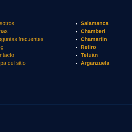
sotros
Salamanca
nas
Chamberí
eguntas frecuentes
Chamartín
og
Retiro
ntacto
Tetuán
pa del sitio
Arganzuela