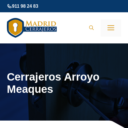
Saltar
911 98 24 83
al
contenido
Men
Cerrajeros Arroyo
Meaques