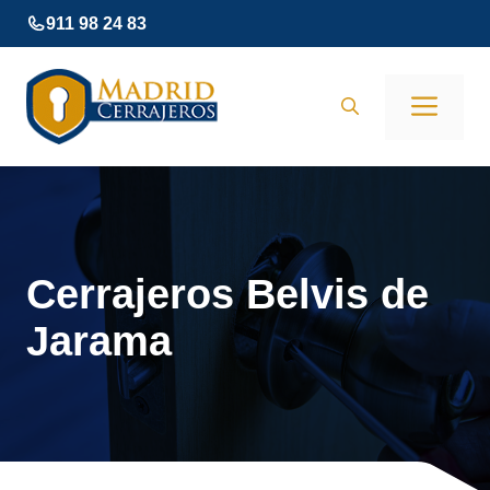
Saltar
911 98 24 83
al
contenido
Men
Cerrajeros Belvis de
Jarama