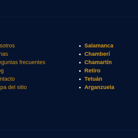
sotros
Salamanca
nas
Chamberí
eguntas frecuentes
Chamartín
og
Retiro
ntacto
Tetuán
pa del sitio
Arganzuela