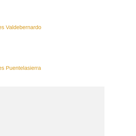
tes Valdebernardo
es Puentelasierra