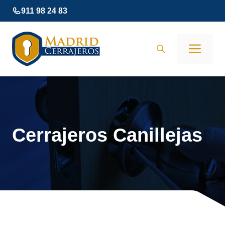
Saltar
911 98 24 83
al
contenido
Men
Cerrajeros Canillejas