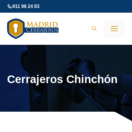
Saltar
911 98 24 83
al
contenido
Men
Cerrajeros Chinchón