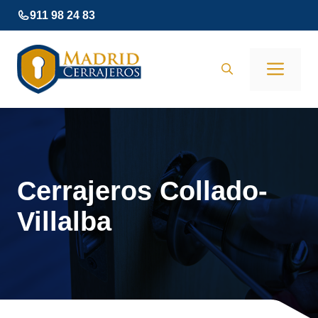
Saltar
911 98 24 83
al
contenido
Men
Cerrajeros Collado-
Villalba