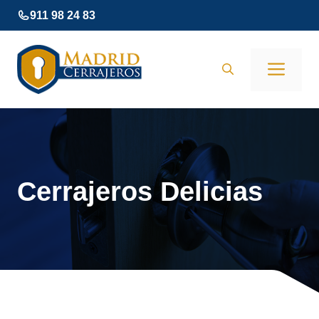
Saltar
911 98 24 83
al
contenido
Men
Cerrajeros Delicias