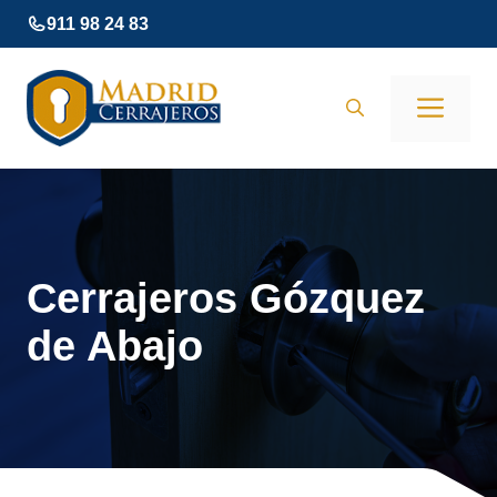
Saltar
911 98 24 83
al
contenido
Men
Cerrajeros Gózquez
de Abajo