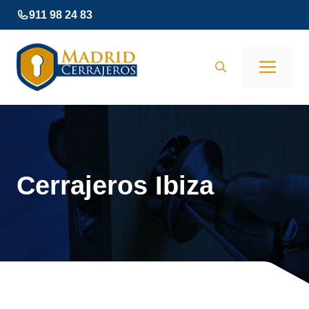
Saltar
911 98 24 83
al
contenido
Men
Cerrajeros Ibiza