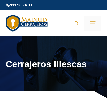
Saltar
911 98 24 83
al
contenido
Men
Cerrajeros Illescas