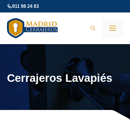
Saltar
911 98 24 83
al
contenido
Men
Cerrajeros Lavapiés