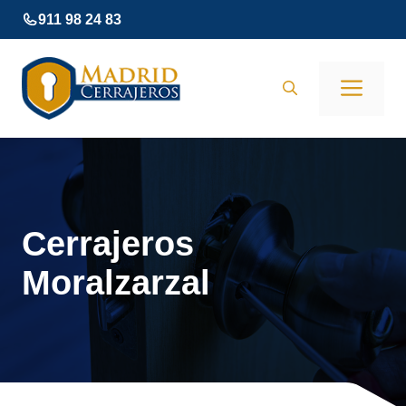
Saltar
911 98 24 83
al
contenido
Men
Cerrajeros
Moralzarzal