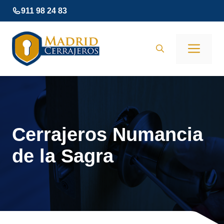
Saltar
911 98 24 83
al
contenido
Men
Cerrajeros Numancia
de la Sagra