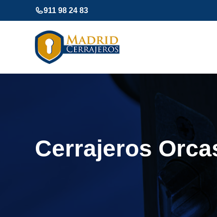
Saltar
911 98 24 83
al
contenido
Cerrajeros Orca