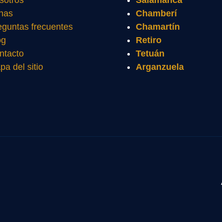
sotros
Salamanca
nas
Chamberí
eguntas frecuentes
Chamartín
og
Retiro
ntacto
Tetuán
pa del sitio
Arganzuela