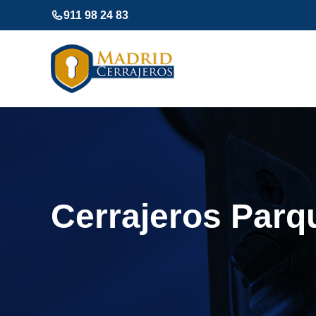
Saltar
911 98 24 83
al
contenido
Cerrajeros Parq