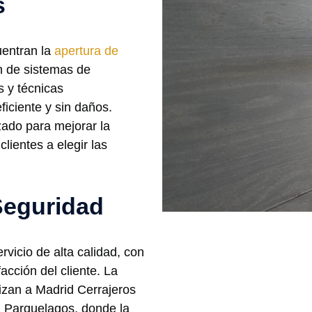
s
uentran la
apertura de
n de sistemas de
s y técnicas
ficiente y sin daños.
ado para mejorar la
lientes a elegir las
Seguridad
vicio de alta calidad, con
facción del cliente. La
rizan a Madrid Cerrajeros
n Parquelagos, donde la