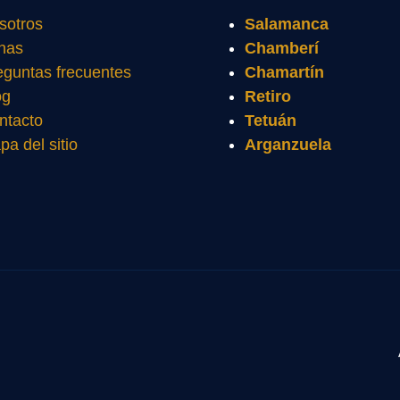
sotros
Salamanca
nas
Chamberí
eguntas frecuentes
Chamartín
og
Retiro
ntacto
Tetuán
pa del sitio
Arganzuela