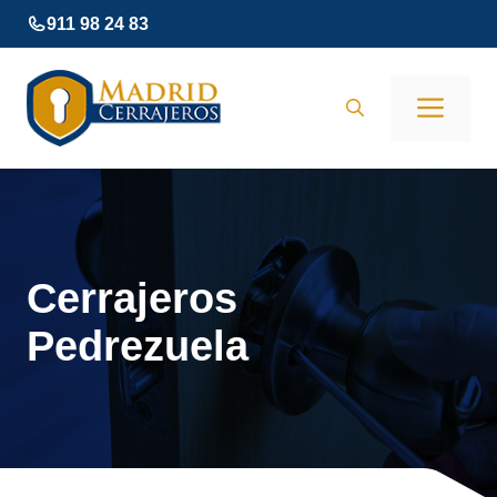
Saltar
911 98 24 83
al
contenido
Men
Cerrajeros
Pedrezuela