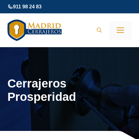
Saltar
911 98 24 83
al
contenido
Men
Cerrajeros
Prosperidad